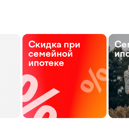
Скидка при
Се
семейной
ип
ипотеке