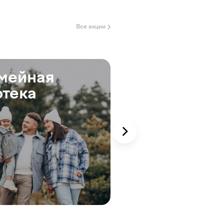
Все акции
мейная
Ипотека
отека
траншами