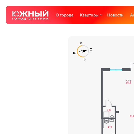
О городе
Квартиры
Новости
А
З
С
Ю
В