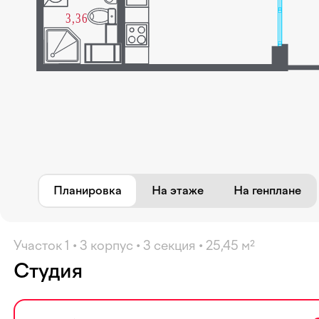
Избранное
Планировка
На этаже
На генплане
Участок 1 • 3 корпус • 3 секция • 25,45 м²
Студия