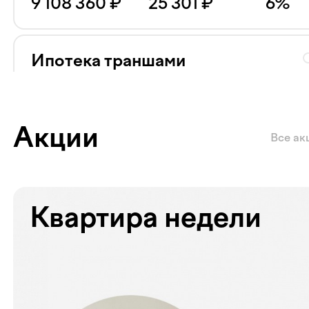
9 108 360
₽
25 301
₽
6
%
Ипотека траншами
Ставка 20% на весь срок
Сумма кредита
Ежемесячный платёж
Ставка
25 386 120
₽
70 517
₽
20
%
Акции
Все ак
Квартира недели