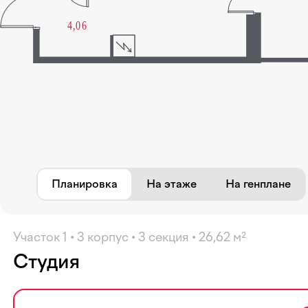
Избранное
Планировка
На этаже
На генплане
Участок 1 • 3 корпус • 3 секция • 26,62 м²
Студия