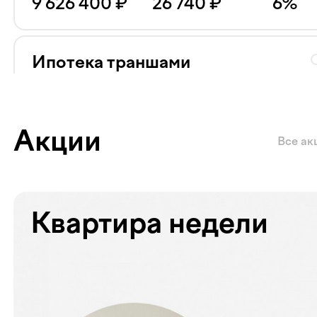
9 626 400
₽
26 740
₽
6
%
Ипотека траншами
Ставка 20% на весь срок
Сумма кредита
Ежемесячный платёж
Ставка
26 829 720
₽
74 527
₽
20
%
Акции
Все ак
Квартира недели