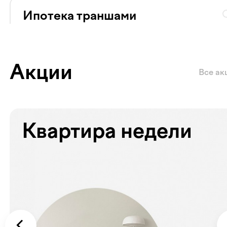
Ипотека траншами
Ставка 20% на весь срок
Сумма кредита
Ежемесячный платёж
Ставка
44 901 000
₽
124 725
₽
20
%
Акции
Все ак
Квартира недели