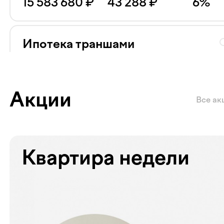
15 583 680
₽
43 288
₽
6
%
Ипотека траншами
Ставка 20% на весь срок
Сумма кредита
Ежемесячный платёж
Ставка
43 433 280
₽
120 648
₽
20
%
Акции
Все ак
Квартира недели