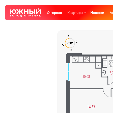
О городе
Квартиры
Новости
А
З
С
Ю
В