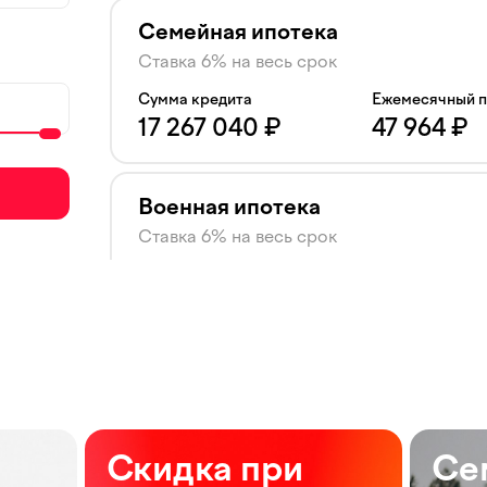
Семейная ипотека
Ставка 6% на весь срок
Сумма кредита
Ежемесячный 
17 267 040
₽
47 964
₽
Военная ипотека
Ставка 6% на весь срок
Сумма кредита
Ежемесячный 
17 267 040
₽
47 964
₽
Ипотека траншами
Ставка 20% на весь срок
Сумма кредита
Ежемесячный 
Скидка при
Се
48 125 160
₽
133 681
₽