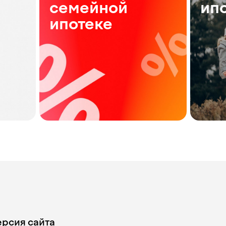
семейной
ип
ипотеке
ерсия сайта