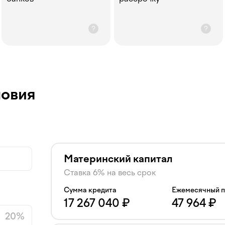
ловия
Материнский капитал
Ставка 6% на весь срок
Сумма кредита
Ежемесячный 
17 267 040
₽
47 964
₽
20
%