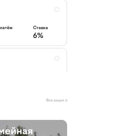
платёж
Ставка
6
%
платёж
Ставка
6
%
Все акции
платёж
Ставка
мейная
Ипотека
20
%