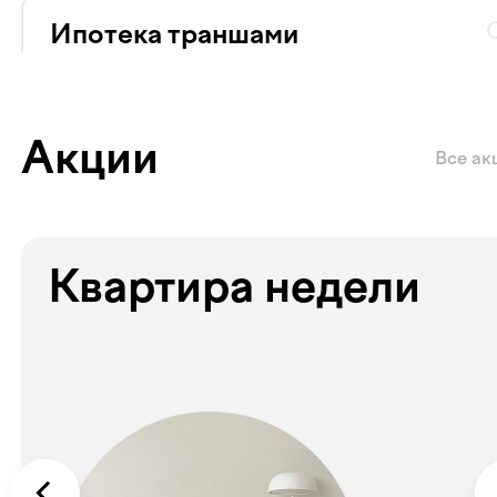
Ипотека траншами
Ставка 20% на весь срок
Сумма кредита
Ежемесячный платёж
Ставка
44 828 640
₽
124 524
₽
20
%
Акции
Все ак
Квартира недели