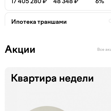
17 405 280
₽
48 348
₽
6
%
Ипотека траншами
Ставка 20% на весь срок
Сумма кредита
Ежемесячный платёж
Ставка
48 510 360
₽
134 751
₽
20
%
Акции
Все ак
Квартира недели