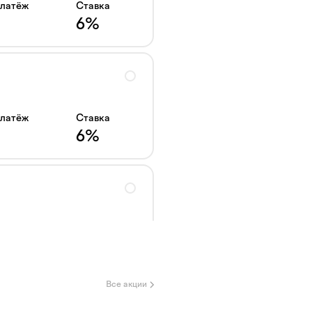
платёж
Ставка
6
%
платёж
Ставка
6
%
платёж
Ставка
6
%
Все акции