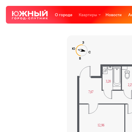
О городе
Квартиры
Новости
А
З
Ю
С
В