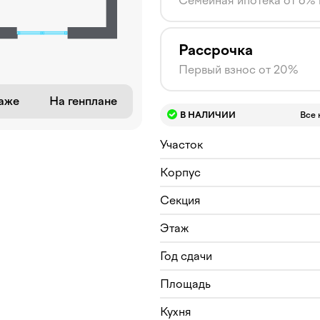
Семейная ипотека от 6%
Рассрочка
Первый взнос от 20%
аже
На генплане
В НАЛИЧИИ
Все 
Участок
Корпус
Секция
Этаж
Год сдачи
Площадь
Кухня