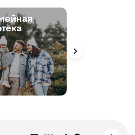
платёж
Ставка
мейная
Ипотека
20
%
отека
траншами